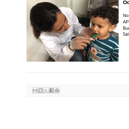
Od
No 
AP
Buc
Sai